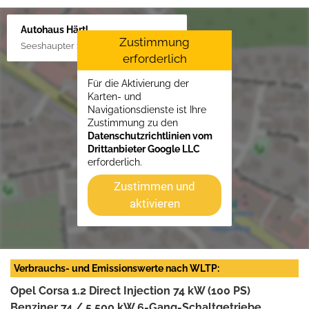
Autohaus Härtl
Zustimmung
Seeshaupter Str. 48, 82377 Penzberg
erforderlich
Für die Aktivierung der
Karten- und
Navigationsdienste ist Ihre
Zustimmung zu den
Datenschutzrichtlinien vom
Drittanbieter Google LLC
erforderlich.
Zustimmen und
aktivieren
Verbrauchs- und Emissionswerte nach WLTP:
Opel Corsa 1.2 Direct Injection 74 kW (100 PS)
Benziner 74 / 5.500 kW 6-Gang-Schaltgetriebe