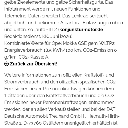
gelbe Zierelemente und gelbe Sicherheitsgurte. Das
Infotainment werde mit neuen Funktionen und
Telemetrie-Daten erweitert. Das Lenkrad sei leicht
abgeflacht und bekomme Alcantara-Einfassungen oben
und unten, so „autoBILD“. (
konjunkturmotor.de
-
Redaktionsdienst, KK, Juni i2026)
Kombinierte Werte für Opel Mokka GSE gem. WLTP
2
:
Energieverbrauch 18,5 kWh/100 km, CO
2
-Emission 0
g/km; CO
2
-Klasse: A.
Zurück zur Übersicht!
Weitere Informationen zum offiziellen Kraftstoff- und
Stromverbrauch und den offiziellen spezifischen CO2-
Emissionen neuer Personenkraftwagen können dem
'Leitfaden über den Kraftstoffverbrauch und die CO2-
Emissionen neuer Personenkraftwagen' entnommen
werden, der an allen Verkaufsstellen und bei der DAT
Deutsche Automobil Treuhand GmbH , Helmuth-Hirth-
Straße 1, D-73760 Ostfildern unentgeltlich erhältlich ist.