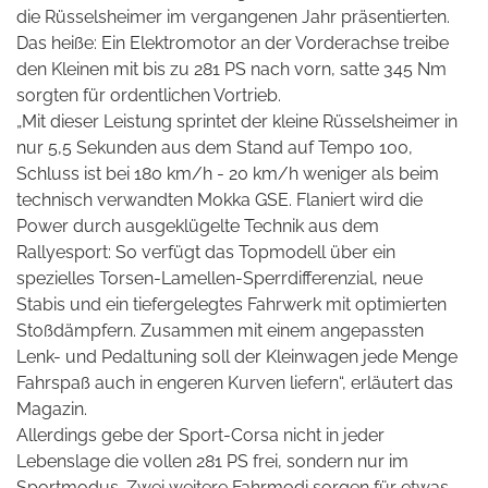
die Rüsselsheimer im vergangenen Jahr präsentierten.
Das heiße: Ein Elektromotor an der Vorderachse treibe
den Kleinen mit bis zu 281 PS nach vorn, satte 345 Nm
sorgten für ordentlichen Vortrieb.
„Mit dieser Leistung sprintet der kleine Rüsselsheimer in
nur 5,5 Sekunden aus dem Stand auf Tempo 100,
Schluss ist bei 180 km/h - 20 km/h weniger als beim
technisch verwandten Mokka GSE. Flaniert wird die
Power durch ausgeklügelte Technik aus dem
Rallyesport: So verfügt das Topmodell über ein
spezielles Torsen-Lamellen-Sperrdifferenzial, neue
Stabis und ein tiefergelegtes Fahrwerk mit optimierten
Stoßdämpfern. Zusammen mit einem angepassten
Lenk- und Pedaltuning soll der Kleinwagen jede Menge
Fahrspaß auch in engeren Kurven liefern“, erläutert das
Magazin.
Allerdings gebe der Sport-Corsa nicht in jeder
Lebenslage die vollen 281 PS frei, sondern nur im
Sportmodus. Zwei weitere Fahrmodi sorgen für etwas