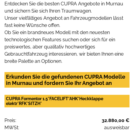
Entdecken Sie die besten CUPRA Angebote in Murnau
und sichern Sie sich Ihren Traumwagen.
Unser vielfältiges Angebot an Fahrzeugmodellen lässt
fast keine Wünsche offen.
Ob Sie ein brandneues Modell mit den neuesten
technologischen Features suchen oder sich für ein
preiswertes, aber qualitativ hochwertiges
Gebrauchtfahrzeug interessieren, wir bieten Ihnen eine
breite Palette an Optionen.
Erkunden Sie die gefundenen CUPRA Modelle
in Murnau und fordern Sie Ihr Angebot an
CUPRA Formentor 1.5*FACELIFT*AHK*Heckklappe
elektr*RFK*SITZH*
Preis:
32.880,00 €
MWSt:
ausweisbar