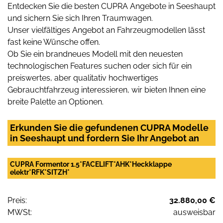
Entdecken Sie die besten CUPRA Angebote in Seeshaupt
und sichern Sie sich Ihren Traumwagen.
Unser vielfältiges Angebot an Fahrzeugmodellen lässt
fast keine Wünsche offen.
Ob Sie ein brandneues Modell mit den neuesten
technologischen Features suchen oder sich für ein
preiswertes, aber qualitativ hochwertiges
Gebrauchtfahrzeug interessieren, wir bieten Ihnen eine
breite Palette an Optionen.
Erkunden Sie die gefundenen CUPRA Modelle
in Seeshaupt und fordern Sie Ihr Angebot an
CUPRA Formentor 1.5*FACELIFT*AHK*Heckklappe
elektr*RFK*SITZH*
Preis:
32.880,00 €
MWSt:
ausweisbar