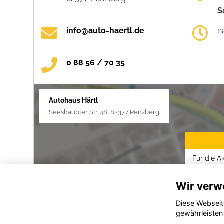
S
info@auto-haertl.de
n
0 88 56 / 70 35
Autohaus Härtl
Seeshaupter Str. 48, 82377 Penzberg
Für die A
Datenschu
Wir verw
Diese Webseit
gewährleisten