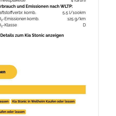
weltplakette
4 (Grün)
rbrauch und Emissionen nach WLTP:
aftstoffverbr. komb.
5,5 l/100km
O
-Emissionen komb.
125 g/km
2
O
-Klasse
D
2
Details zum Kia Stonic anzeigen
hen
leasen
Kia Stonic in Weilheim Kaufen oder leasen
ufen oder leasen