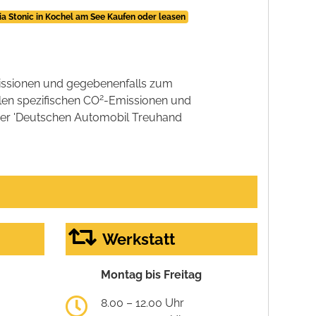
ia Stonic in Kochel am See Kaufen oder leasen
ssionen und gegebenenfalls zum
2
llen spezifischen CO
-Emissionen und
 der 'Deutschen Automobil Treuhand
Werkstatt
Montag bis Freitag
8.00 – 12.00 Uhr