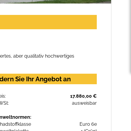
rtes, aber qualitativ hochwertiges
dern Sie Ihr Angebot an
eis:
17.880,00 €
WSt:
ausweisbar
mweltnormen:
hadstoffklasse
Euro 6e