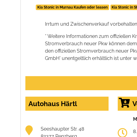
Kia Stonic in Murnau Kaufen oder leasen
Kia Stonic in 
Irrtum und Zwischenverkauf vorbehalten
* Weitere Informationen zum offiziellen K
Stromverbrauch neuer Pkw können dem 'Lei
den offiziellen Stromverbrauch neuer P
GmbH' unentgeltlich erhältlich ist unter 
Autohaus Härtl
V
M
Seeshaupter Str. 48
8
82377 Penzberg