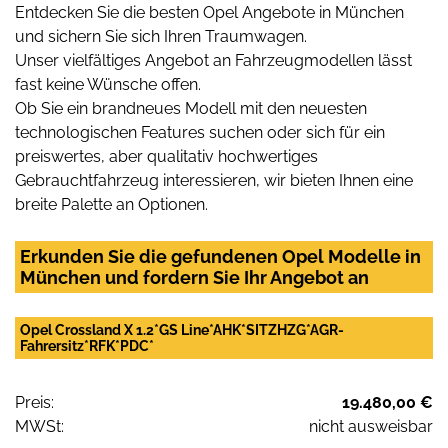
Entdecken Sie die besten Opel Angebote in München
und sichern Sie sich Ihren Traumwagen.
Unser vielfältiges Angebot an Fahrzeugmodellen lässt
fast keine Wünsche offen.
Ob Sie ein brandneues Modell mit den neuesten
technologischen Features suchen oder sich für ein
preiswertes, aber qualitativ hochwertiges
Gebrauchtfahrzeug interessieren, wir bieten Ihnen eine
breite Palette an Optionen.
Erkunden Sie die gefundenen Opel Modelle in
München und fordern Sie Ihr Angebot an
Opel Crossland X 1.2*GS Line*AHK*SITZHZG*AGR-
Fahrersitz*RFK*PDC*
Preis:
19.480,00 €
MWSt:
nicht ausweisbar